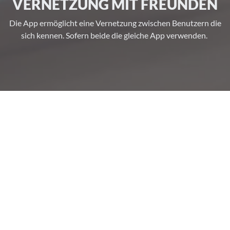
VERNETZUNG MIT FREUNDEN
Die App ermöglicht eine Vernetzung zwischen Benutzern die
sich kennen. Sofern beide die gleiche App verwenden.