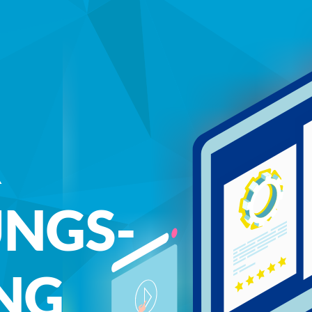
R
UNGS­
NG